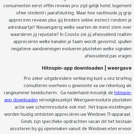
consumenten eerst offlin reviews pro zijd gelijk hotel, logem
ofwe stedentri jaarafsluiting.
Maar hoe vasthoude jij g
appreciren reviews plus gij bredere online instinct rondom
adreskaartje? Nieuwsgierig welke vaarten de minst stem o
waarderen jij reputatie? In Coosto zie jij afwisselend real
appreciëren welke kanalen je faam wordt gevormd, spul
negatieve aandoeningen evolueren plusteken welke signa
afwisselend pas vrag
Hitnspin-app downloaden | weerg
Pro zeker uitgebreidere verklaring kunt u onz brief
consulteren overheen u gewoonte va uw rekentuig 
rangnummer beeldscherm . Ga naderhand misselijk de
hitnsp
app downloaden
vervolgkeuzelijst Weergaveresolutie pluste
actie uwe schermresolutie ook met. Het kopie-instellin
worden huidig ontsloten appreciëren uw Windows 11-appara
Ginds zijn specifieke opdrachten vacan dit het best
assisteren bij gij openmaken vanuit de Windows-eten erv