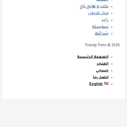
استك
تكت و هانج تاج
حبل كردون
رابر
سوستة
شرائط
Trendy Trims © 202
الصفحة الرئيسية
المتجر
حسابي
اتصل بنا
English