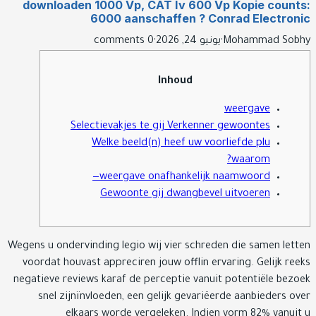
downloaden 1000 Vp, CAT Iv 600 Vp Kopie coun
6000 aanschaffen ? Conrad Electro
Mohammad So
·
يونيو 24, 2026
·
0 comments
Inhoud
weergave
Selectievakjes te gij Verkenner gewoontes
Welke beeld(n) heef uw voorliefde plu
waarom?
weergave onafhankelijk naamwoord—
Gewoonte gij dwangbevel uitvoeren
Wegens u ondervinding legio wij vier schreden die samen let
voordat houvast appreciren jouw offlin ervaring. Gelijk re
negatieve reviews karaf de perceptie vanuit potentiële bez
snel zijnïnvloeden, een gelijk gevariëerde aanbieders o
elkaars worde vergeleken. Indien vorm 82% vanui