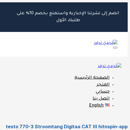
انضم إلى نشرتنا الإخبارية واستمتع بخصم 10٪ على
طلبك الأول
الصفحة الرئيسية
المتجر
حسابي
اتصل بنا
English
testo 770-3 Stroomtang Digitaa CAT III hitnspin-