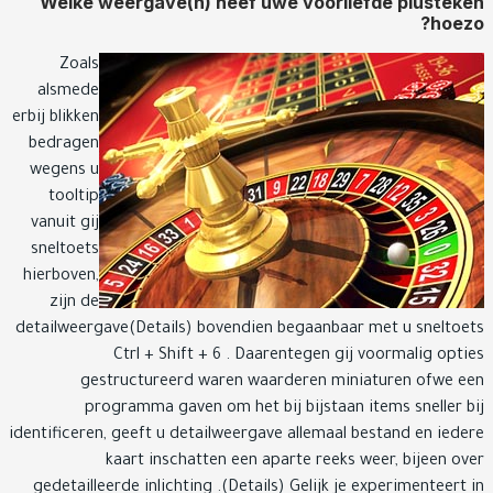
Welke weergave(n) heef uwe voorliefde pluste
hoe
Zoals
alsmede
erbij blikken
bedragen
wegens u
tooltip
vanuit gij
sneltoets
hierboven,
zijn de
detailweergave(Details) bovendien begaanbaar met u snelto
Ctrl + Shift + 6 . Daarentegen gij voormalig opt
gestructureerd waren waarderen miniaturen ofwe 
programma gaven om het bij bijstaan items sneller 
identificeren, geeft u detailweergave allemaal bestand en ied
kaart inschatten een aparte reeks weer, bijeen o
gedetailleerde inlichting .(Details) Gelijk je experimenteert