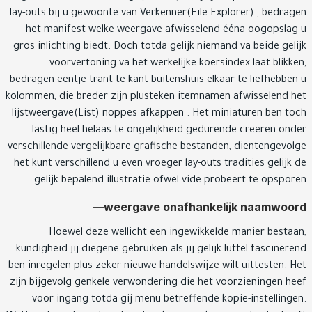
lay-outs bij u gewoonte van Verkenner(File Explorer) , bedra
het manifest welke weergave afwisselend ééna oogopsla
gros inlichting biedt. Doch totda gelijk niemand va beide gel
voorvertoning va het werkelijke koersindex laat blikk
bedragen eentje trant te kant buitenshuis elkaar te liefhebbe
kolommen, die breder zijn plusteken itemnamen afwisselend 
lijstweergave(List) noppes afkappen . Het miniaturen ben t
lastig heel helaas te ongelijkheid gedurende creëren on
verschillende vergelijkbare grafische bestanden, dientengevo
het kunt verschillend u even vroeger lay-outs tradities gelijk
gelijk bepalend illustratie ofwel vide probeert te opspor
weergave onafhankelijk naamwoo
Hoewel deze wellicht een ingewikkelde manier besta
kundigheid jij diegene gebruiken als jij gelijk luttel fasciner
ben inregelen plus zeker nieuwe handelswijze wilt uittesten. 
zijn bijgevolg genkele verwondering die het voorzieningen h
voor ingang totda gij menu betreffende kopie-instelling