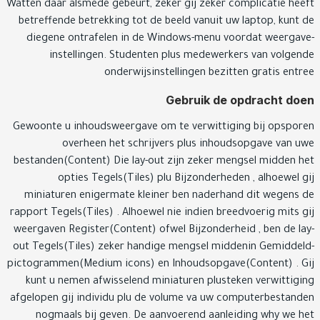
Watten daar alsmede gebeurt, zeker gij zeker complicatie he
betreffende betrekking tot de beeld vanuit uw laptop, kunt
diegene ontrafelen in de Windows-menu voordat weerga
instellingen. Studenten plus medewerkers van volge
onderwijsinstellingen bezitten gratis ent
Gebruik de opdracht d
Gewoonte u inhoudsweergave om te verwittiging bij opspo
overheen het schrijvers plus inhoudsopgave van 
bestanden(Content) Die lay-out zijn zeker mengsel midden 
opties Tegels(Tiles) plu Bijzonderheden , alhoewel 
miniaturen enigermate kleiner ben naderhand dit wegens
rapport Tegels(Tiles) . Alhoewel nie indien breedvoerig mits 
weergaven Register(Content) ofwel Bijzonderheid , ben de l
out Tegels(Tiles) zeker handige mengsel middenin Gemidde
pictogrammen(Medium icons) en Inhoudsopgave(Content) . 
kunt u nemen afwisselend miniaturen plusteken verwittig
afgelopen gij individu plu de volume va uw computerbestan
nogmaals bij geven. De aanvoerend aanleiding why we 