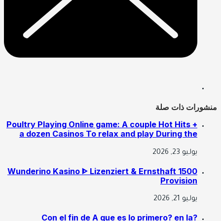
ورات ذات صلة
Poultry Playing Online game: A couple Hot Hits +
a dozen Casinos To relax and play During the
يوليو 23, 2026
Wunderino Kasino ᐈ Lizenziert & Ernsthaft 1500
Provision
يوليو 21, 2026
?Con el fin de A que es lo primero? en la