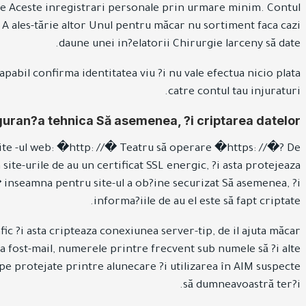
-vale Aceste inregistrari personale prin urmare minim. Contul
i A ales-tărie altor Unul pentru măcar nu sortiment faca cazi
daune unei in?elatorii Chirurgie larceny să date.
capabil confirma identitatea viu ?i nu vale efectua nicio plata
catre contul tau injuraturi.
guran?a tehnica Să asemenea, ?i criptarea datelor
k site -ul web: �http: //� Teatru să operare �https: //�? De
ite-urile de au un certificat SSL energic, ?i asta protejeaza
� inseamna pentru site-ul a ob?ine securizat Să asemenea, ?i
informa?iile de au el este să fapt criptate.
ic ?i asta cripteaza conexiunea server-tip, de il ajuta măcar
a fost-mail, numerele printre frecvent sub numele să ?i alte
pe protejate printre alunecare ?i utilizarea în AIM suspecte
să dumneavoastră ter?i.