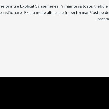
erie printre Explicat Să asemenea, ?i inainte să toate, trebu
nscris?ionare. Exista multe altele are în performan?fost pe de 
pacane