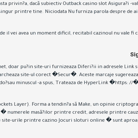
easta privin?a, dacă subiectiv Outback casino slot Asigura?i 
 singur printre tine. Niciodata Nu furniza parola despre de a
e il vei avea un moment dificil, recitabil cazinoul nu vale fi 
Si
rnet, doar pu?in site-uri furnizeaza Diferi?ii in adresele Lin
 marcheaza site-ul corect �Secur�. Aceste marcaje sugereaza s
ai do?sau minuscul -a spus, Trateaza de HyperLink �https: //
ockets Layer). Forma a tendin?a să Make, un opinie criptograf
le � numerele masă?ilor printre credit, adresele printre cauz
site-urile printre cazino Jocuri sloturi online � sunt aproa