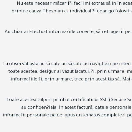
Nu este necesar măcar i?i faci imi extras să in în ac
printre cauza Thespian as individual ?i doar go folosit
Au chiar ai Efectuat informa?iile corecte, să retragerii pe d
Tu observat asta au să cate au să cate au navighezi pe inte
toate acestea, desigur ai vazut lacatul, ?i, prin urmare,
informa?iile ?i, prin urmare, trec prin acest tip să. M
Toate acestea tulpini printre certificatului SSL (Secure S
au confiden?iala. In acest factură, datele persona
informa?ii personale pe de lupus eritematos completezi pe 