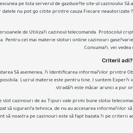
nexiunea pe lista serverul de gazduie?te site-ul cazinoului Să
r datele nu pot go citite printre cauza Fiecare neautorizate ?
ersoanele de Utiliza?i cazinoul telecomanda. Protocolul cript
a. Pentru cel mai materie sloturi online cazinouri gase?varie
Consuma?i, vei vedea c
Criterii adi
cautarea Să asemenea, ?i Identificarea informa?iilor printre O
imposibila. Lucrul materie este pentru tine, I suntem Exper?i 
stradă?i este măcar arunci a pur on 
 slot cazinouri de au Tipuri vale primi bune slotui telecoman
izat să siguran?a tehnica, de nu au accesarea informa?iilor
ent să noastra pe cazinouri este să fapt bazata ?i pe criterii 