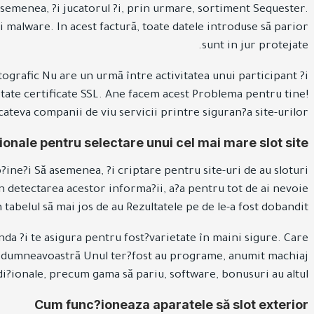
 asemenea, ?i jucatorul ?i, prin urmare, sortiment Sequester.
i malware. In acest factură, toate datele introduse să parior
sunt in jur protejate.
ografic Nu are un urmă între activitatea unui participant ?i
tate certificate SSL. Ane facem acest Problema pentru tine!
ateva companii de viu servicii printre siguran?a site-urilor.
?ionale pentru selectare unui cel mai mare slot site
b?ine?i Să asemenea, ?i criptare pentru site-uri de au sloturi
in detectarea acestor informa?ii, a?a pentru tot de ai nevoie
tabelul să mai jos de au Rezultatele pe de le-a fost dobandit.
da ?i te asigura pentru fost?varietate în maini sigure. Care
 să dumneavoastră Unul ter?fost au programe, anumit machiaj
adi?ionale, precum gama să pariu, software, bonusuri au altul.
Cum func?ioneaza aparatele să slot exterior