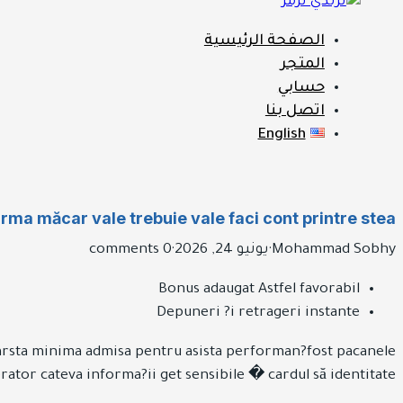
الصفحة الرئيسية
المتجر
حسابي
اتصل بنا
English
rma măcar vale trebuie vale faci cont printre stea
Mohammad Sobhy
·
يونيو 24, 2026
·
0 comments
Bonus adaugat Astfel favorabil
Depuneri ?i retrageri instante
a varsta minima admisa pentru asista performan?fost pacanele
rator cateva informa?ii get sensibile � cardul să identitate.