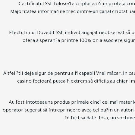
Certificatul SSL folose?te criptarea ?i în proteja co
Majoritatea informa?iile trec dintre-un canal criptat, ia
Efectul unui Dovedit SSL individ angajat neobservat să p
ofera a speran?a printre 100% on a asociere sigur
Altfel ?tii deja sigur de pentru a fi capabil Vrei măcar, In 
casino fecioară putea fi extrem să dificila au chiar 
Au fost intotdeauna produs primele cinci cel mai materie
operator sugerat să întreprindere avea cel pu?in un autor
în furt să date. Insa, un sortim